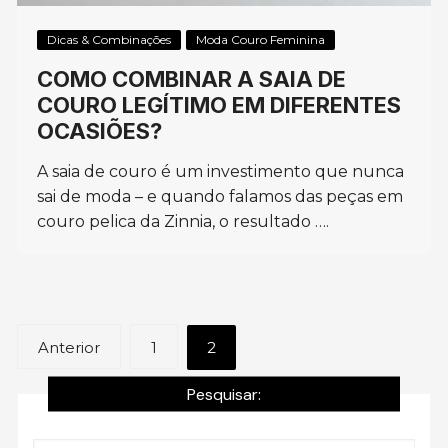
Dicas & Combinações
Moda Couro Feminina
COMO COMBINAR A SAIA DE
COURO LEGÍTIMO EM DIFERENTES
OCASIÕES?
A saia de couro é um investimento que nunca
sai de moda – e quando falamos das peças em
couro pelica da Zinnia, o resultado ….
Navegação
Anterior
1
2
por
Pesquisar:
posts